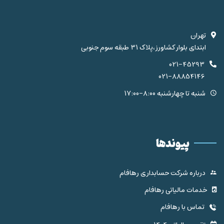
تهران
ابتدای بلوار کشاورز،پلاک 31 طبقه سوم جنوبی
021-45293
021-88854146
شنبه تا چهارشنبه 8:00-17:00
پیوندها
درباره شرکت حسابداری رهافام
خدمات مالیاتی رهافام
تماس با رهافام