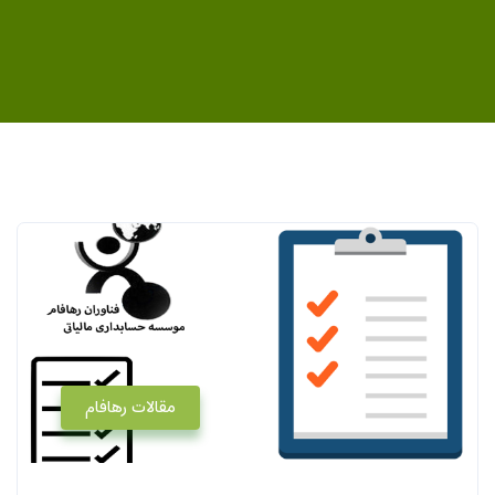
مقالات رهافام