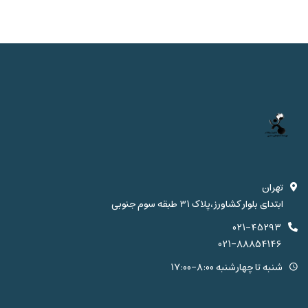
تهران
ابتدای بلوار کشاورز،پلاک 31 طبقه سوم جنوبی
021-45293
021-88854146
شنبه تا چهارشنبه 8:00-17:00