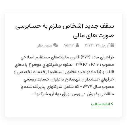
سقف جدید اشخاص ملزم به حسابرسی
صورت های مالی
آوریل 26, 2023
Admin
بدون نظر
در اجراي ماده (۲۷۲) قانون مالیات‌های مستقيم اصلاحي
مصوب ۳۱ /۰۴ /۱۳۹۴ ، علاوه بر شركت­هاي موضوع بندهاي
(الف) و (د) ماده‌واحده «قانون استفاده از خدمات تخصصي و
حرفه­اي حسابداران ذی‌صلاح به‌عنوان حسابدار رسمي
مصوب سال ۱۳۷۲» که شامل شركت­هاي پذیرفته‌شده يا
متقاضي پذيرش در بورس اوراق بهادار و شركت­ها…
ادامه مطلب