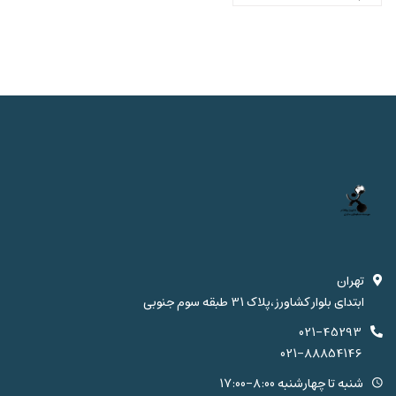
تهران
ابتدای بلوار کشاورز،پلاک 31 طبقه سوم جنوبی
021-45293
021-88854146
شنبه تا چهارشنبه 8:00-17:00