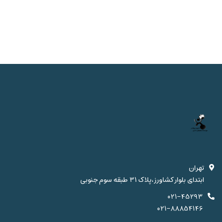
تهران
ابتدای بلوار کشاورز،پلاک 31 طبقه سوم جنوبی
021-45293
021-88854146