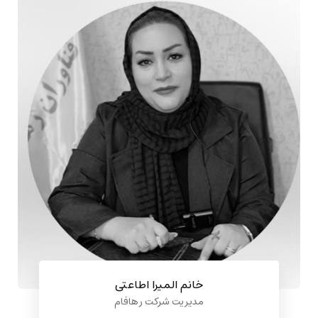
خانم المیرا اطاعتی
مدیریت شرکت ر هافام