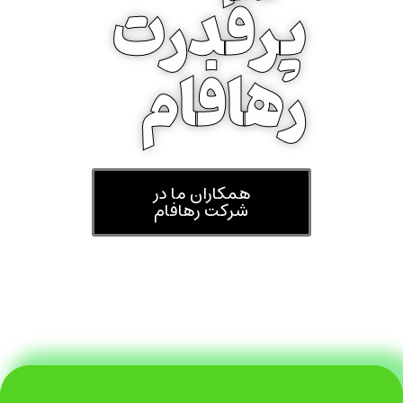
پرقدرت
رهافام
همکاران ما در
شرکت رهافام