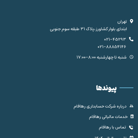
تهران
ابتدای بلوار کشاورز،پلاک 31 طبقه سوم جنوبی
021-45293
021-88854146
شنبه تا چهارشنبه 8:00-17:00
پیوندها
درباره شرکت حسابداری رهافام
خدمات مالیاتی رهافام
تماس با رهافام