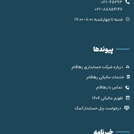
021-45293
021-88854146
شنبه تا چهارشنبه 8:00-17:00
پیوندها
درباره شرکت حسابداری رهافام
خدمات مالیاتی رهافام
تماس با رهافام
تقویم مالیاتی 1404
درخواست پنل حسابدار کمک
خبرنامه