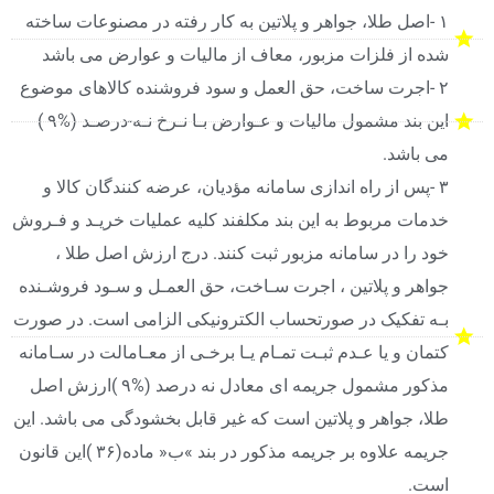
۱ -اصل طلا، جواهر و پلاتین به کار رفته در مصنوعات ساخته
شده از فلزات مزبور، معاف از مالیات و عوارض می باشد
۲ -اجرت ساخت، حق العمل و سود فروشنده کالاهای موضوع
این بند مشمول مالیات و عـوارض بـا نـرخ نـه-درصـد (%۹ )
می باشد.
۳ -پس از راه اندازی سامانه مؤدیان، عرضه کنندگان کالا و
خدمات مربوط به این بند مکلفند کلیه عملیات خریـد و فـروش
خود را در سامانه مزبور ثبت کنند. درج ارزش اصل طلا ،
جواهر و پلاتین ، اجرت سـاخت، حق العمـل و سـود فروشـنده
بـه تفکیک در صورتحساب الکترونیکی الزامی است. در صورت
کتمان و یا عـدم ثبـت تمـام یـا برخـی از معـامالت در سـامانه
مذکور مشمول جریمه ای معادل نه درصد (%۹ )ارزش اصل
طلا، جواهر و پلاتین است که غیر قابل بخشودگی می باشد. این
جریمه علاوه بر جریمه مذکور در بند »ب« ماده(۳۶ )این قانون
است.