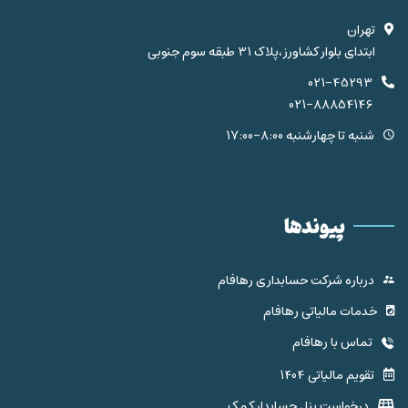
تهران
ابتدای بلوار کشاورز،پلاک 31 طبقه سوم جنوبی
021-45293
021-88854146
شنبه تا چهارشنبه 8:00-17:00
پیوندها
درباره شرکت حسابداری رهافام
خدمات مالیاتی رهافام
تماس با رهافام
تقویم مالیاتی 1404
درخواست پنل حسابدار کمک