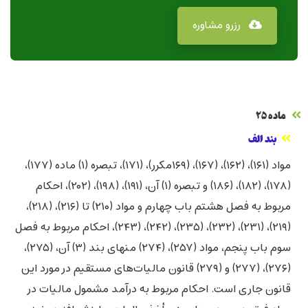
رزرو مشاوره
ماده ۲۵‌
بند الف
مواد ‏‏(۱۶۱)، (۱۶۲)، (۱۶۷)، (۱۶۹مکرر)، (۱۷۱)، تبصره (۱) ماده ‌(۱۷۷)،
(۱۷۸)، (۱۸۲)، ‏‏(۱۸۶) و تبصره (۱) آن، (۱۹۱)، (۱۹۸)، (۲۰۲)، احکام
مربوط به فصل هشتم باب چهارم و مواد (۲۱۰) تا (۲۱۶)، (۲۱۸)،
(۲۱۹)، (۲۳۱)، (۲۳۲)، (۲۳۵)، (۲۴۲)، (۲۴۳)، احکام مربوط به فصل
سوم باب پنجم، مواد (۲۵۷)، (۲۷۴) منهای بند (۳) آن، (۲۷۵)،
(۲۷۶)، (۲۷۷) و (۲۷۹) قانون ‏مالیات‌های مستقیم در مورد این
‏قانون جاری است. احکام مربوط به درآمد مشمول مالیات در