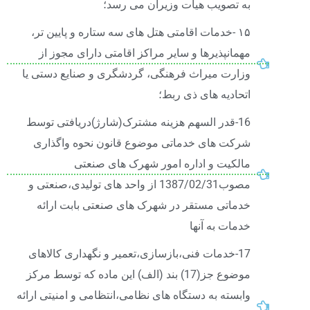
به تصویب هیأت وزیران می رسد؛
۱۵ -خدمات اقامتی هتل های سه ستاره و پایین تر،
مهمانپذیرها و سایر مراکز اقامتی دارای مجوز از
وزارت میراث فرهنگی، گردشگری و صنایع دستی یا
اتحادیه های ذی ربط؛
16-قدر السهم هزینه مشترک(شارژ)دریافتی توسط
شرکت های خدماتی موضوع قانون نحوه واگذاری
مالکیت و اداره امور شهرک های صنعتی
مصوب1387/02/31 از واحد های تولیدی،صنعتی و
خدماتی مستقر در شهرک های صنعتی بابت ارائه
خدمات به آنها
17-خدمات فنی،بازسازی،تعمیر و نگهداری کالاهای
موضوع جز(17) بند (الف) این ماده که توسط مرکز
وابسته به دستگاه های نظامی،انتظامی و امنیتی ارائه