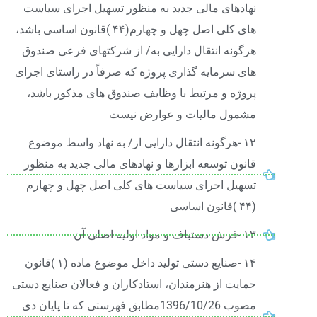
نهادهای مالی جدید به منظور تسهیل اجرای سیاست
های کلی اصل چهل و چهارم(۴۴ )قانون اساسی باشد،
هرگونه انتقال دارایی به/ از شرکتهای فرعی صندوق
های سرمایه گذاری پروژه که صرفاً در راستای اجرای
پروژه و مرتبط با وظایف صندوق های مذکور باشد،
مشمول مالیات و عوارض نیست
۱۲ -هرگونه انتقال دارایی از/ به نهاد واسط موضوع
قانون توسعه ابزارها و نهادهای مالی جدید به منظور
تسهیل اجرای سیاست های کلی اصل چهل و چهارم
(۴۴ )قانون اساسی
۱۳ -فرش دستباف و مواد اولیه اصلی آن
۱۴ -صنایع دستی تولید داخل موضوع ماده (۱ )قانون
حمایت از هنرمندان، استادکاران و فعالان صنایع دستی
مصوب 1396/10/26مطابق فهرستی که تا پایان دی