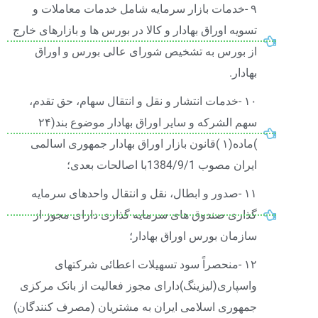
۹ -خدمات بازار سرمایه شامل خدمات معاملات و
تسویه اوراق بهادار و کالا در بورس ها و بازارهای خارج
از بورس به تشخیص شورای عالی بورس و اوراق
بهادار.
۱۰ -خدمات انتشار و نقل و انتقال سهام، حق تقدم،
سهم الشرکه و سایر اوراق بهادار موضوع بند(۲۴
)ماده(۱ )قانون بازار اوراق بهادار جمهوری اسالمی
ایران مصوب 1384/9/1با اصالحات بعدی؛
۱۱ -صدور و ابطال، نقل و انتقال واحدهای سرمایه
گذاری صندوق های سرمایه گذاری دارای مجوز از
سازمان بورس اوراق بهادار؛
۱۲ -منحصراً سود تسهیلات اعطائی شرکتهای
واسپاری(لیزینگ)دارای مجوز فعالیت از بانک مرکزی
جمهوری اسلامی ایران به مشتریان (مصرف کنندگان)