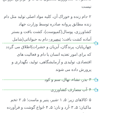
نیست
۲ -دام زنده و خوراک آن، کلیه مواد اصلی تولید مثل دام
زنده مطابق پروانه صادره توسط وزارت جهاد
کشاورزی، پوسال(کمپوست)، کشت بافت و بستر
آماده کشت بافت؛
تبصره -
دام به حیواناتی(شامل
چهارپایان، پرندگان، آبزیان و حشرات)اطلاق می گردد
که برای امور تغذیه انسان یا دام و فعالیت های
اقتصادی، تولیدی و آزمایشگاهی، تولید، نگهداری و
پرورش داده می شوند
۳ -بذر، نشاء، نهال، سم و کود
۴ -آب مصارف کشاورزی
۵ -کالاهای زیر: ۵ـ ۱ -شیر، پنیر و ماست؛ ۵ـ ۲ -تخم
ماکیان؛ ۵ـ ۳ -آرد و نان؛ ۵ـ ۴ -انواع گوشت و فرآورده