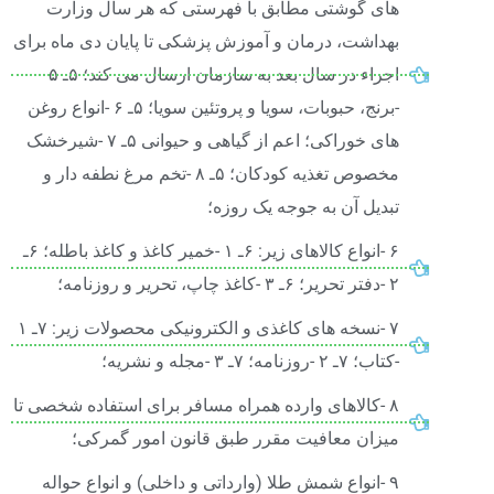
های گوشتی مطابق با فهرستی که هر سال وزارت
بهداشت، درمان و آموزش پزشکی تا پایان دی ماه برای
اجراء در سال بعد به سازمان ارسال می کند؛ ۵ـ ۵
-برنج، حبوبات، سویا و پروتئین سویا؛ ۵ـ ۶ -انواع روغن
های خوراکی؛ اعم از گیاهی و حیوانی ۵ـ ۷ -شیرخشک
مخصوص تغذیه کودکان؛ ۵ـ ۸ -تخم مرغ نطفه دار و
تبدیل آن به جوجه یک روزه؛
۶ -انواع کالاهای زیر: ۶ـ ۱ -خمیر کاغذ و کاغذ باطله؛ ۶ـ
۲ -دفتر تحریر؛ ۶ـ ۳ -کاغذ چاپ، تحریر و روزنامه؛
۷ -نسخه های کاغذی و الکترونیکی محصولات زیر: ۷ـ ۱
-کتاب؛ ۷ـ ۲ -روزنامه؛ ۷ـ ۳ -مجله و نشریه؛
۸ -کالاهای وارده همراه مسافر برای استفاده شخصی تا
میزان معافیت مقرر طبق قانون امور گمرکی؛
۹ -انواع شمش طلا (وارداتی و داخلی) و انواع حواله