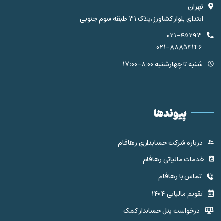
تهران
ابتدای بلوار کشاورز،پلاک 31 طبقه سوم جنوبی
021-45293
021-88854146
شنبه تا چهارشنبه 8:00-17:00
پیوندها
درباره شرکت حسابداری رهافام
خدمات مالیاتی رهافام
تماس با رهافام
تقویم مالیاتی 1404
درخواست پنل حسابدار کمک