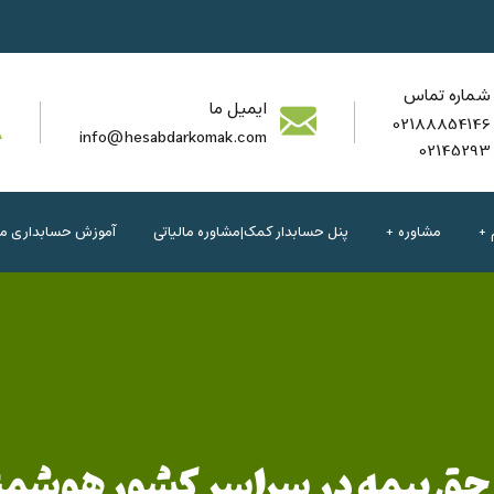
شماره تماس
ایمیل ما
02188854146
info@hesabdarkomak.com
02145293
مشاوره
پنل حسابدار کمک|مشاوره مالیاتی
آموزش حسابداری مال
حق بیمه در سراسر کشور هوشمن