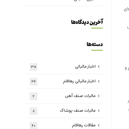
ای
آخرین دیدگاه‌ها
es.t از موکول
دسته‌ها
اخبار مالیاتی
 و
316
اخبار مالیاتی رهافام
34
مالیات صنف آهن
2
مالیات صنف پوشاک
8
مقالات رهافام
40