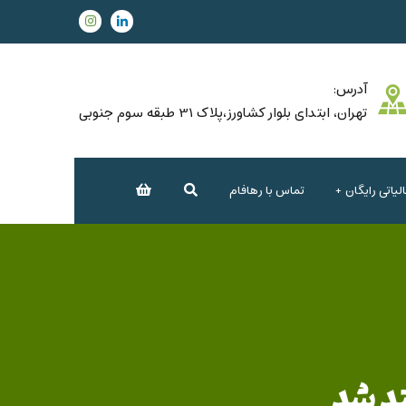
آدرس:
تهران، ابتدای بلوار کشاورز،پلاک 31 طبقه سوم جنوبی
یاتی رایگان
تماس با رهافام
د شد