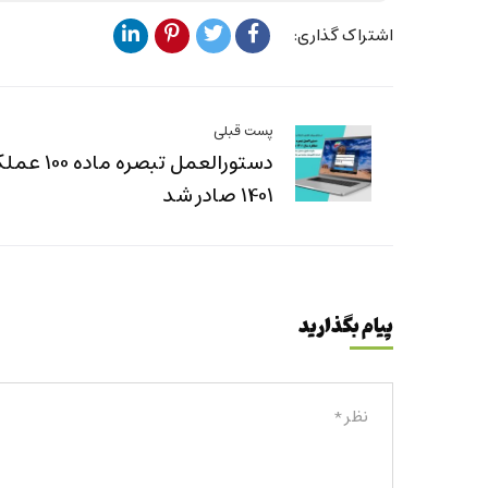
اشتراک گذاری:
پست قبلی
دستورالعمل تبصر
1401 صادر شد
پیام بگذارید