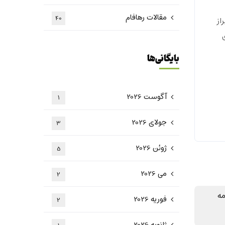
مقالات رهافام
40
از
بایگانی‌ها
آگوست 2026
1
جولای 2026
3
ژوئن 2026
5
می 2026
2
امه
فوریه 2026
2