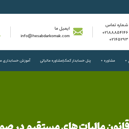
شماره تماس
ایمیل ما
02188854146
info@hesabdarkomak.com
02145293
مشاوره
پنل حسابدار کمک|مشاوره مالیاتی
آموزش حسابداری مال
شمولین تبصره ماده 100 قانون مالیات های مست