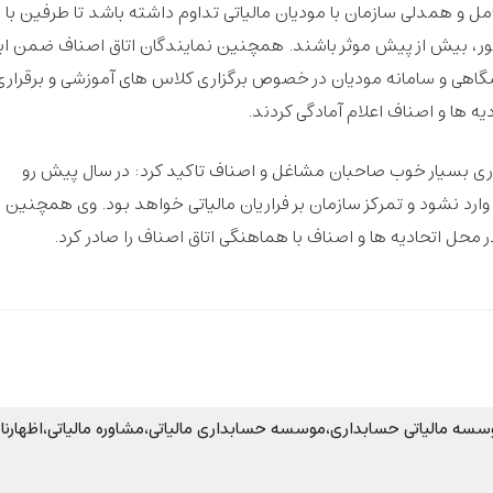
امل و همدلی سازمان با مودیان مالیاتی تداوم داشته باشد تا طرفین با
ور، بیش از پیش موثر باشند. همچنین نمایندگان اتاق اصناف ضمن ابر
گاهی و سامانه مودیان در خصوص برگزاری کلاس های آموزشی و برقراری
ه ها و اصناف اعلام آمادگی کردند.
مکاری بسیار خوب صاحبان مشاغل و اصناف تاکید کرد: در سال پیش رو
د نشود و تمرکز سازمان بر فراریان مالیاتی خواهد بود. وی همچنین
 محل اتحادیه ها و اصناف با هماهنگی اتاق اصناف را صادر کرد.
تبصره100،تبصره100چیست،ماده قانون تبصره100،موسسه مالیاتی حسابداری،موسسه حسابداری مالیاتی،مشاوره مالیاتی،اظهارن