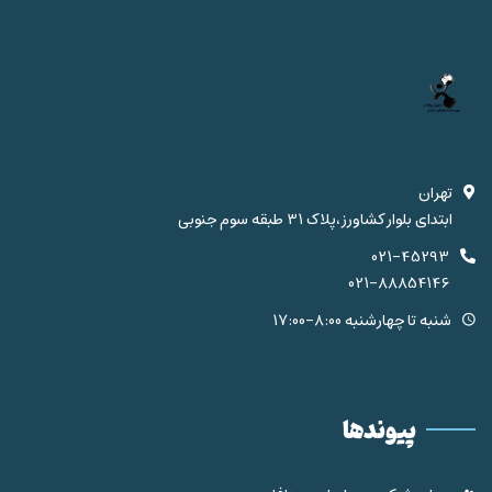
تهران
ابتدای بلوار کشاورز،پلاک 31 طبقه سوم جنوبی
021-45293
021-88854146
شنبه تا چهارشنبه 8:00-17:00
پیوندها