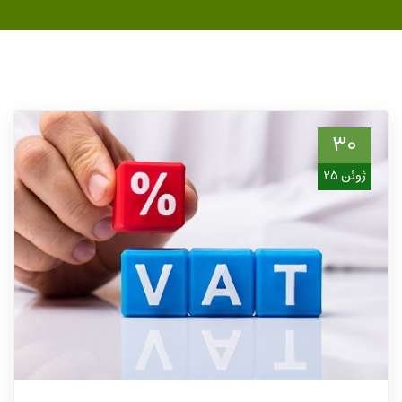
30
ژوئن 25