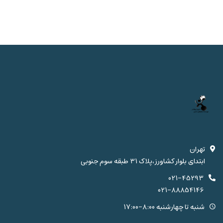
تهران
ابتدای بلوار کشاورز،پلاک 31 طبقه سوم جنوبی
021-45293
021-88854146
شنبه تا چهارشنبه 8:00-17:00