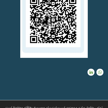
تمامی حقوق مادی و معنوی این سایت برای موسسه رهافام محفوظ است