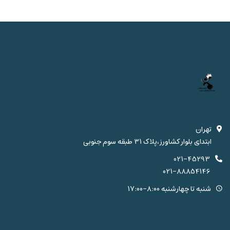
تهران
ابتدای بلوار کشاورز،پلاک 31 طبقه سوم جنوبی
021-45293
021-88854146
شنبه تا چهارشنبه 8:00-17:00