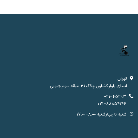
تهران
ابتدای بلوار کشاورز،پلاک 31 طبقه سوم جنوبی
021-45293
021-88854146
شنبه تا چهارشنبه 8:00-17:00