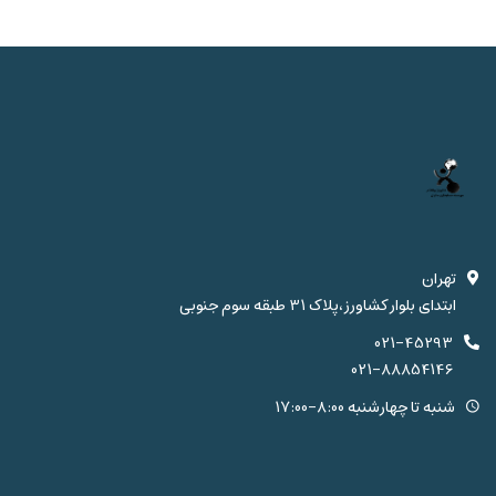
تهران
ابتدای بلوار کشاورز،پلاک 31 طبقه سوم جنوبی
021-45293
021-88854146
شنبه تا چهارشنبه 8:00-17:00