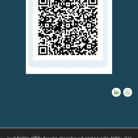
تمامی حقوق مادی و معنوی این سایت برای موسسه رهافام محفوظ است