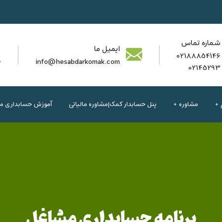
شماره تماس
ایمیل ما
02188854146
info@hesabdarkomak.com
02145293
مشاوره
پنل حسابدار کمک|مشاوره مالیاتی
آموزش حسابداری مال
برنامه حسابداری مشاغل