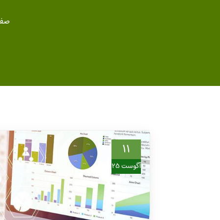
صفح
11
آگوست 25