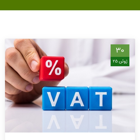
30
ژوئن 25