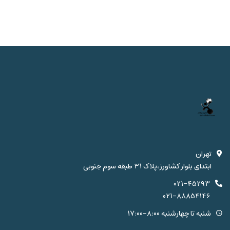
تهران
ابتدای بلوار کشاورز،پلاک 31 طبقه سوم جنوبی
021-45293
021-88854146
شنبه تا چهارشنبه 8:00-17:00