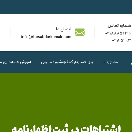
شماره تماس
ایمیل ما
02188854146
info@hesabdarkomak.com
02145293
مشاوره
پنل حسابدار کمک|مشاوره مالیاتی
آموزش حسابداری مال
اشتباهات در ثبت اظهارنامه