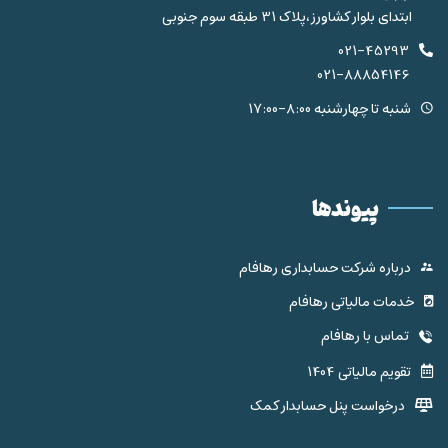
ابتدای بلوار کشاورز،پلاک 31 طبقه سوم جنوبی
021-45293
021-88854146
شنبه تا چهارشنبه 8:00-17:00
پیوندها
درباره شرکت حسابداری رهافام
خدمات مالیاتی رهافام
تماس با رهافام
تقویم مالیاتی 1404
درخواست پنل حسابدار کمک